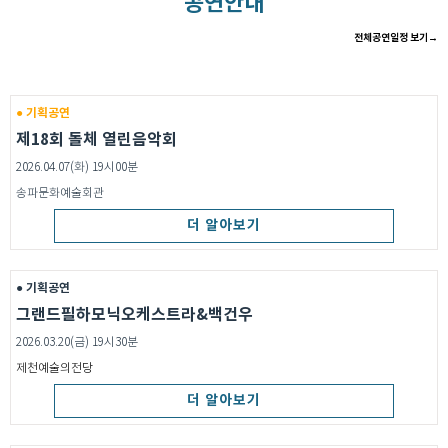
공연안내
전체공연일정 보기→
● 기획공연
제18회 돌체 열린음악회
2026.04.07(화) 19시00분
송파문화예술회관
더 알아보기
● 기획공연
그랜드필하모닉오케스트라&백건우
2026.03.20(금) 19시30분
제천예술의전당
더 알아보기