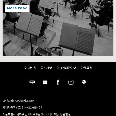
More read
오시는 길
·
공지사항
·
연습실대관안내
·
단체후원
그랜드필하모닉오케스트라
사업자등록번호 214-82-66494
서울특별시 서초구 반포대로 9길 34 B1 (서초동, 동암빌딩)