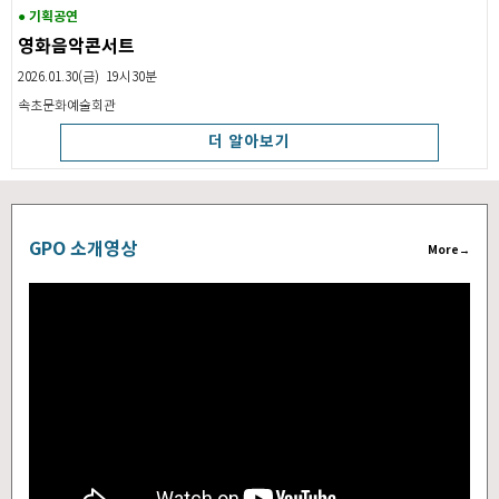
● 기획공연
영화음악콘서트
2026.01.30(금) 19시30분
속초문화예술회관
더 알아보기
GPO 소개영상
More→