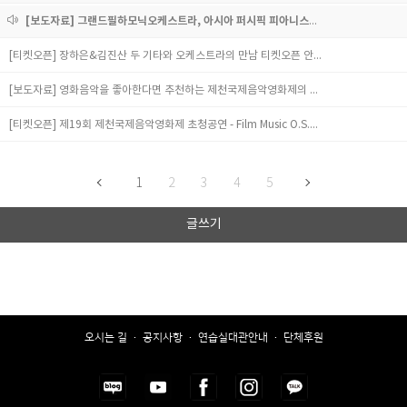
[보도자료] 그랜드필하모닉오케스트라, 아시아 퍼시픽 피아니스트 협회와 문화인력 양성과 다각적인 협력관계 등 업무협약체결
[티켓오픈] 장하은&김진산 두 기타와 오케스트라의 만남 티켓오픈 안내
[보도자료] 영화음악을 좋아한다면 추천하는 제천국제음악영화제의 필름 뮤직 O.S.T 콘서트
[티켓오픈] 제19회 제천국제음악영화제 초청공연 - Film Music O.S.T. Concert 티켓 오픈 안내
1
2
3
4
5
글쓰기
오시는 길
·
공지사항
·
연습실대관안내
·
단체후원