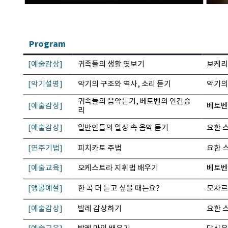
Program
[예술감상]
귀족들의 생활 엿보기
보케리
[악기설명]
악기의 구조와 역사, 소리 듣기
악기의
귀족들의 음악듣기, 베토벤의 인간승
[예술감상]
베토벤
리
[예술감상]
일반인들의 일상 속 음악 듣기
요한 
[연주기법]
피치카토 주법
요한 
[예술교육]
오케스트라 지휘법 배우기
베토벤
[앵콜예절]
한 곡 더 듣고 싶을 때는요?
모차르
[예술감상]
발레 감상하기
요한 