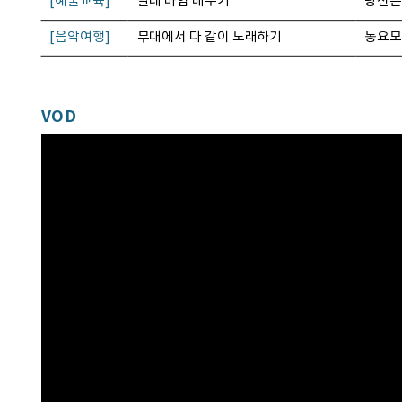
[예술교육]
발레 마임 배우기
당신은
[음악여행]
무대에서 다 같이 노래하기
동요
VOD