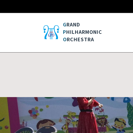
G
RAND
P
HILHARMONIC
O
RCHESTRA